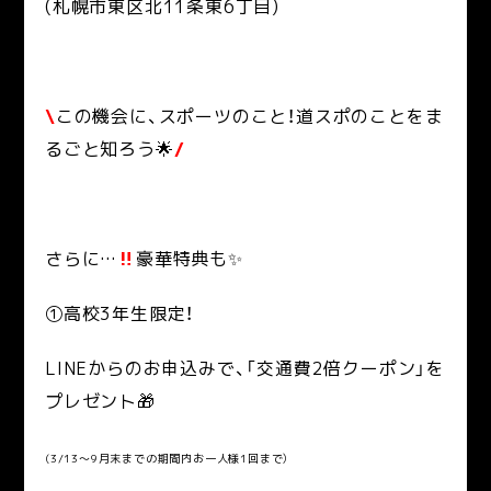
(札幌市東区北11条東6丁目)
\
この機会に、スポーツのこと！道スポのことをま
るごと知ろう🌟
/
さらに…
‼
豪華特典も✨
①高校3年生限定！
LINEからのお申込みで、「交通費2倍クーポン」を
プレゼント🎁
(3/13～9月末までの期間内お一人様1回まで）