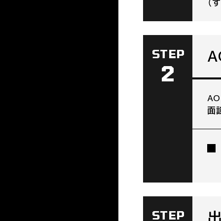
（
STEP
2
A
面
STEP