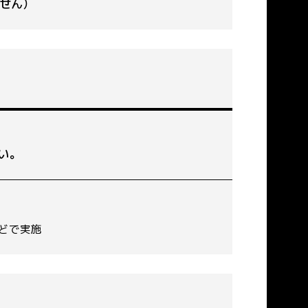
せん）
い｡
どで実施