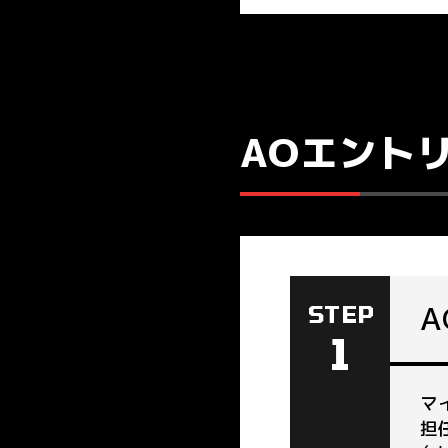
クラブ・サークル
AO入学（総合型選抜）
資格と職業
卒業生の声
社会人･再進学希望の皆様
フィットネストレーナー専攻
こどもスポーツ専攻
交通アクセス
特別セレクション入学
保護者･高校教諭の皆様
資格
先
ダンス専攻
道スポの魅力
入
スポーツコーチングコース
AOエント
ウインタースポーツ専攻
学
競技スポーツ専攻
スポーツビジネスコース
学
STEP
1
マ
担