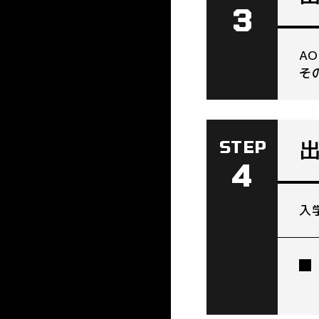
3
A
そ
STEP
4
入