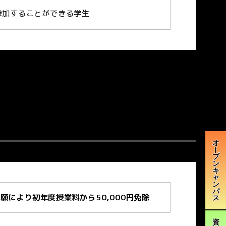
参加することができる学生
出願により
初年度
授業料から
50,000円
免除