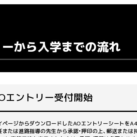
・就職TOP
輩の声TOP
試情報TOP
リーから入学までの流れ
校案内TOP
科紹介TOP
AOエントリー受付開始
イページからダウンロードしたAOエントリーシートをA
任または進路指導の先生から承認・押印の上、郵送または