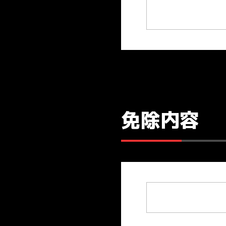
スポーツトレーナー学科［3年制］
アスレティックトレーナーコース
免除内容
メディカルフィットネストレーナー
学校概要
上級パーソナルトレーナーコース
施設・設備
入試方法・募集要項
スポーツ健康学科［2年制］
パーソナルトレーナーコース
キャンパスライフ
WEB出願
就職実績
在校生の声
受験生の皆様
スポーツインストラクターコース