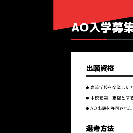
AO入学募
出願資格
高等学校を卒業した方
本校を第一志望とす
AO出願を許可された
選考方法