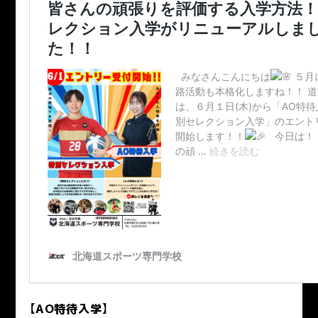
【
AO特待入学
】