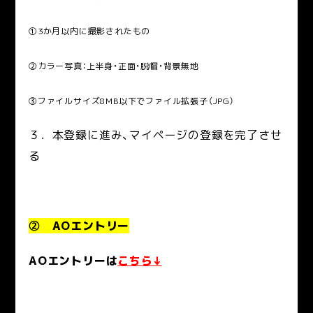
①3か月以内に撮影されたもの
②カラー写真：上半身・正面・脱帽・背景無地
③ファイルサイズ8MB以下でファイル拡張子（JPG）
３．本登録に進み、マイページの登録を完了させ
る
② AOエントリー
AOエントリーは
こちら
↓