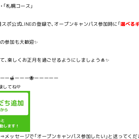
・・「札幌コース」
・道スポ公式LINEの登録で、オープンキャンパス参加時に「
選べる
・就職TOP
輩の声TOP
の参加も大歓迎✨
試情報TOP
て、楽しくお正月を過ごせるようにしましょう🎍✨
校案内TOP
ーーー🍯ーーー🐝ーーーーー
録してね💛
科紹介TOP
⇒メッセージで「オープンキャンパス参加したい」と送ってくだ