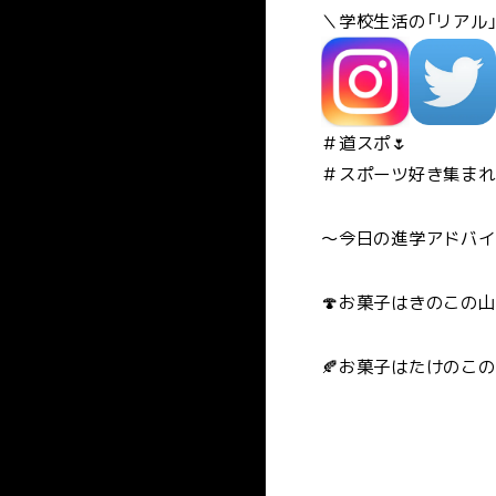
＼学校生活の「リアル
＃道スポ🌷
＃スポーツ好き集まれ
～今日の進学アドバイ
🍄お菓子はきのこの山
🍂お菓子はたけのこの