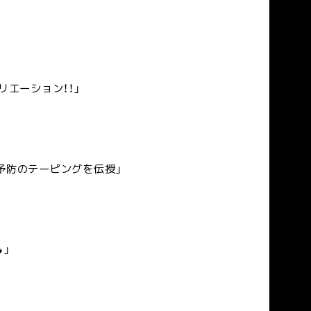
エーション！！」
挫予防のテーピングを伝授」
」