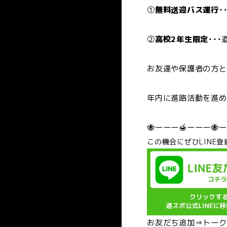
①
無料送迎バス運行
・
スポーツインストラクターコース
クラブ・サークル
AO入学（総合型選抜）
資格と職業
卒業生の声
社会人･再進学希望の皆様
フィットネストレーナー専攻
②
高校2年生限定
・・
こどもスポーツ専攻
交通アクセス
特別セレクション入学
保護者･高校教諭の皆様
資格
先
ダンス専攻
お友達や保護者の方と
道スポの魅力
入
スポーツコーチングコース
年内に進路活動を進め
ウインタースポーツ専攻
学
競技スポーツ専攻
🐝ーーー🍯ーーー🐝
スポーツビジネスコース
こ
の機会にぜひLINE登
学
お友だち追加⇒トーク