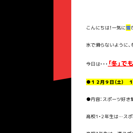
こんにちは！一気に
雪
氷で滑らないように、
「冬」で
今日は・・・
●１２月９日（土） 
●内容：スポーツ好き集
高校1・2年生は…ス