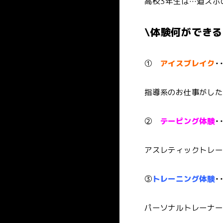
高校3年生は…道スポ
\体験何ができる
①
アイスブレイク
・
指導系のお仕事がした
②
テーピング体験
・
アスレティックトレー
③
トレーニング体験
・
パーソナルトレーナー