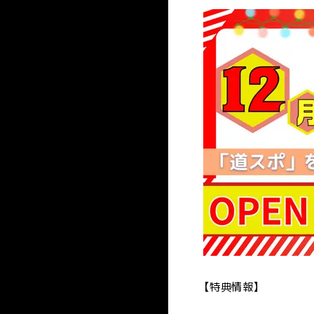
スポーツトレーナー学科［3年制］
アスレティックトレーナーコース
メディカルフィットネストレーナー
学校概要
上級パーソナルトレーナーコース
施設・設備
入試方法・募集要項
スポーツ健康学科［2年制］
【特典情報】
パーソナルトレーナーコース
キャンパスライフ
WEB出願
就職実績
在校生の声
受験生の皆様