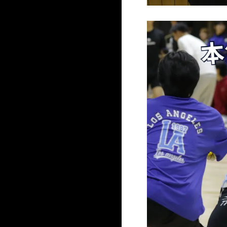
スポーツトレーナー学科［3年制］
アスレティックトレーナーコース
メディカルフィットネストレーナー
学校概要
上級パーソナルトレーナーコース
施設・設備
入試方法・募集要項
スポーツ健康学科［2年制］
パーソナルトレーナーコース
キャンパスライフ
WEB出願
就職実績
在校生の声
受験生の皆様
スポーツインストラクターコース