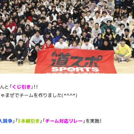
んと「
くじ引き
」！！
ゃまぜでチームを作りました(*^^*)
人競争
」「
3本綱引き
」「
チーム対応リレー
」を実施！