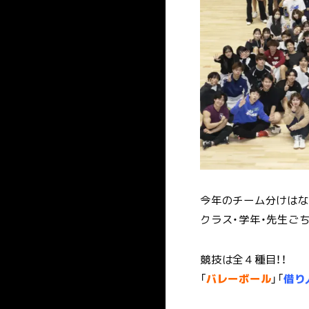
今年のチーム分けはな
クラス・学年・先生ごち
競技は全４種目！！
「
バレーボール
」「
借り