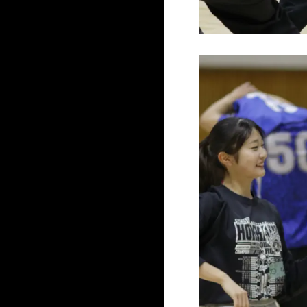
クラブ・サークル
AO入学（総合型選抜）
資格と職業
卒業生の声
社会人･再進学希望の皆様
フィットネストレーナー専攻
こどもスポーツ専攻
交通アクセス
特別セレクション入学
保護者･高校教諭の皆様
資格
先
ダンス専攻
道スポの魅力
入
スポーツコーチングコース
ウインタースポーツ専攻
学
競技スポーツ専攻
スポーツビジネスコース
学