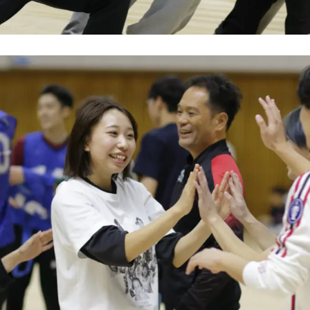
・就職TOP
輩の声TOP
試情報TOP
校案内TOP
科紹介TOP