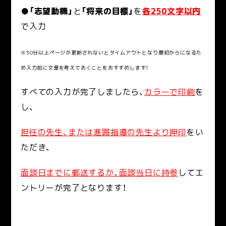
●
「志望動機」
と
「将来の目標」
を
各250文字以内
で入力
※
30分以上ページが更新されないとタイムアウトとなり最初からになるた
め入力前に文章を考えておくことをおすすめします！
すべての入力が完了しましたら、
カラーで印刷
を
し、
担任の先生、または進路指導の先生より押印
をい
ただき、
面談日までに郵送するか、面談当日に持参
してエ
ントリーが完了となります！