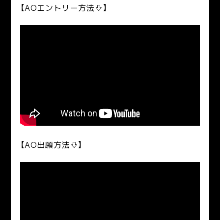
【AOエントリー方法⇩】
【AO出願方法⇩】