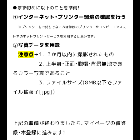
●まず初めに以下のことを準備！
①
インターネット・プリンター環境の確認を行う
※プリンターをお持ちでない方は学校のプリンターやコンビニエンスス
トアのネットプリントサービスを利用すると良いです。
②
写真データを用意
注意点
→1. 3か月以内に撮影されたもの
2.
上半身
・
正面
・
脱帽
・
背景無地
であ
るカラー写真であること
3. ファイルサイズ(8MB以下でファ
イル拡張子[jpg])
上記の準備が終わりましたら、マイページの仮登
録・本登録に進みます！