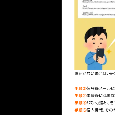
こどもスポーツ専攻
交通アクセス
特別セレクション入学
保護者･高校教諭の皆様
資格
先
ダンス専攻
道スポの魅力
入
スポーツコーチングコース
ウインタースポーツ専攻
学
競技スポーツ専攻
スポーツビジネスコース
学
※届かない場合は、受
手順③
仮登録メールに
手順④
本登録に必要な
手順⑤
「次へ」進み、
手順⑥
個人情報、その