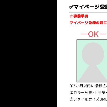
✅マイページ登
☆事前準備
マイページ登録の前に
①3か月以内に撮影さ
②カラー写真・上半身
③ファイルサイズ8MB