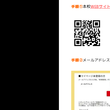
手順①
本校
WEBサイ
スポーツトレーナー学科［3年制］
アスレティックトレーナーコース
メディカルフィットネストレーナー
手順②
メールアドレス
学校概要
上級パーソナルトレーナーコース
施設・設備
入試方法・募集要項
スポーツ健康学科［2年制］
パーソナルトレーナーコース
キャンパスライフ
WEB出願
就職実績
在校生の声
受験生の皆様
スポーツインストラクターコース
クラブ・サークル
AO入学（総合型選抜）
資格と職業
卒業生の声
社会人･再進学希望の皆様
フィットネストレーナー専攻