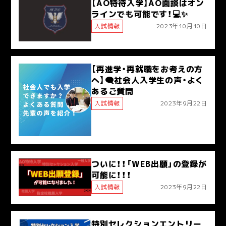
【AO特待入学】AO面談はオン
ラインでも可能です！💻✨
入試情報
2023年10月10日
【再進学・再就職をお考えの方
へ】🗨️社会人入学生の声・よく
あるご質問
入試情報
2023年9月22日
ついに！！「WEB出願」の登録が
可能に！！！
入試情報
2023年9月22日
特別セレクションエントリー