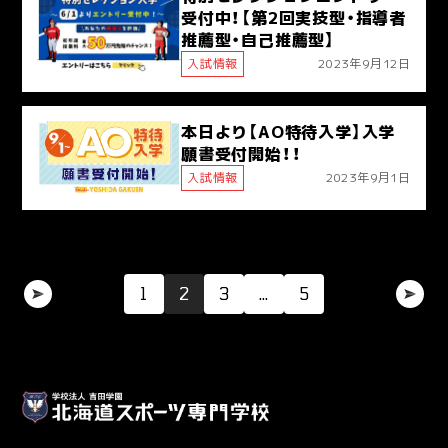
受付中！【第2回実技型・指導者
推薦型・自己推薦型】
入試情報
2023年9月12日
本日より【AO特待入学】入学
願書受付開始！！
入試情報
2023年9月1日
1
2
3
…
5